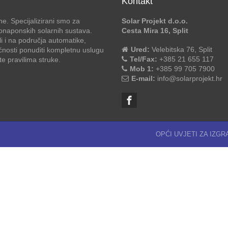
Kontakt
e. Specijalizirani smo za
Solar Projekt d.o.o.
otonaponskih solarnih sustava.
Cesta Mira 16, Split
li i na područja automatike,
Ured:
Velebitska 76, Split
ćnosti ponuditi kompletnu uslugu
Tel/Fax:
+385 21 655 117
 pravilima struke.
Mob 1:
+385 99 705 7900
E-mail:
info@solarprojekt.hr
OPĆI UVJETI ZA IZG