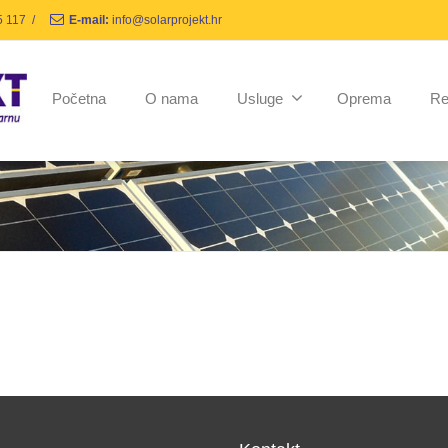
5 117
/
E-mail:
info@solarprojekt.hr
Početna
O nama
Usluge
Oprema
Re