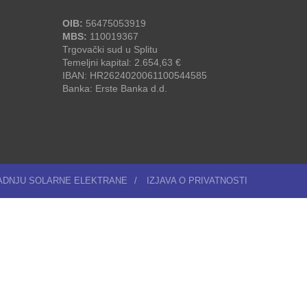
OIB:
56475053919
MBS:
110019367
Trgovački sud u Splitu
Temeljni kapital: 2.654,63 €
IBAN: HR2624020061100544585
Banka: Erste Banka d.d.
RADNJU SOLARNE ELEKTRANE
/
IZJAVA O PRIVATNOSTI