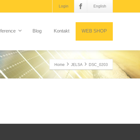
Login
English
ference
Blog
Kontakt
WEB SHOP
Home
JELSA
DSC_0203