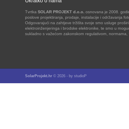
Ukratko o nama
Tvrtka
SOLAR PROJEKT d.o.o.
osnovana je 2008. godin
poslove projektiranja, prodaje, instalacije i održavanja f
Odgovarajući na zahtjeve tržišta svoje smo usluge proširi
elektroinženjeringa i brodske elektronike, te smo u mogu
sukladno s važećom zakonskom regulativom, normama, te
SolarProjekt.hr
© 2026 - by
studioP