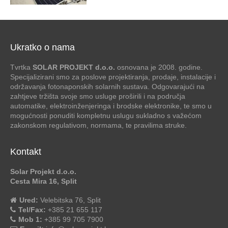
Ukratko o nama
Tvrtka
SOLAR PROJEKT d.o.o.
osnovana je 2008. godine.
Specijalizirani smo za poslove projektiranja, prodaje, instalacije i
održavanja fotonaponskih solarnih sustava. Odgovarajući na
zahtjeve tržišta svoje smo usluge proširili i na područja
automatike, elektroinženjeringa i brodske elektronike, te smo u
mogućnosti ponuditi kompletnu uslugu sukladno s važećom
zakonskom regulativom, normama, te pravilima struke.
Kontakt
Solar Projekt d.o.o.
Cesta Mira 16, Split
Ured:
Velebitska 76, Split
Tel/Fax:
+385 21 655 117
Mob 1:
+385 99 705 7900