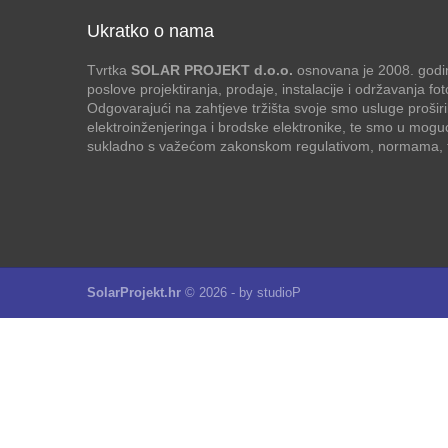
Ukratko o nama
Tvrtka
SOLAR PROJEKT d.o.o.
osnovana je 2008. godin
poslove projektiranja, prodaje, instalacije i održavanja f
Odgovarajući na zahtjeve tržišta svoje smo usluge proširi
elektroinženjeringa i brodske elektronike, te smo u mogu
sukladno s važećom zakonskom regulativom, normama, te
SolarProjekt.hr
© 2026 - by
studioP