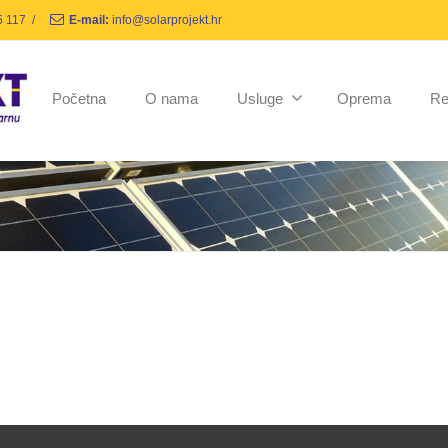
5 117
/
E-mail:
info@solarprojekt.hr
Početna
O nama
Usluge
Oprema
Re