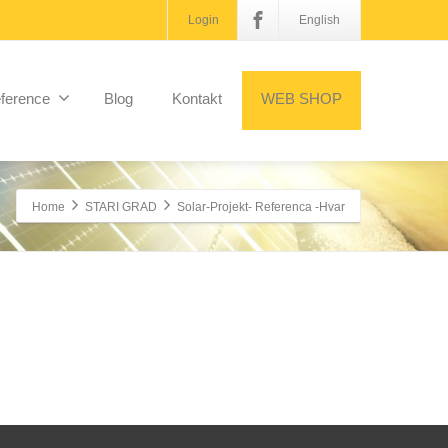
Login
English
ference
Blog
Kontakt
WEB SHOP
Home
STARI GRAD
Solar-Projekt- Referenca -Hvar