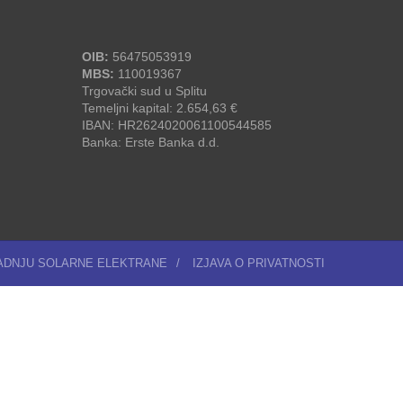
OIB:
56475053919
MBS:
110019367
Trgovački sud u Splitu
Temeljni kapital: 2.654,63 €
IBAN: HR2624020061100544585
Banka: Erste Banka d.d.
RADNJU SOLARNE ELEKTRANE
/
IZJAVA O PRIVATNOSTI