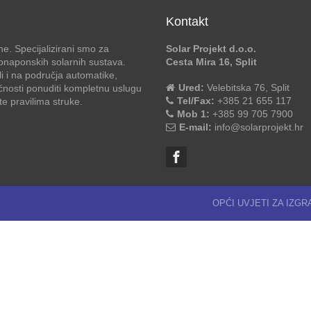
Kontakt
e. Specijalizirani smo za
Solar Projekt d.o.o.
otonaponskih solarnih sustava.
Cesta Mira 16, Split
li i na područja automatike,
Ured:
Velebitska 76, Split
ćnosti ponuditi kompletnu uslugu
Tel/Fax:
+385 21 655 117
 pravilima struke.
Mob 1:
+385 99 705 7900
E-mail:
info@solarprojekt.hr
OPĆI UVJETI ZA IZG