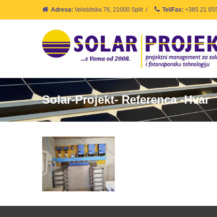
Adresa:
Velebitska 76, 21000 Split
/
Tel/Fax:
+385 21 65
Solar-Projekt- Referenca -Hvar