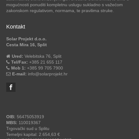
mogućnosti ponuditi kompletnu uslugu sukladno s važećom
zakonskom regulativom, normama, te pravilima struke.
Kontakt
Solar Projekt d.o.o.
Cesta Mira 16, Split
Ured:
Velebitska 76, Split
Tel/Fax:
+385 21 655 117
Mob 1:
+385 99 705 7900
E-mail:
info@solarprojekt.hr
OIB:
56475053919
MBS:
110019367
Trgovački sud u Splitu
Temeljni kapital: 2.654,63 €