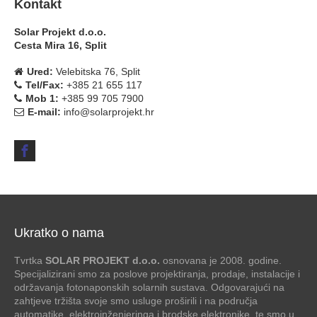
Kontakt
Solar Projekt d.o.o.
Cesta Mira 16, Split
Ured:
Velebitska 76, Split
Tel/Fax:
+385 21 655 117
Mob 1:
+385 99 705 7900
E-mail:
info@solarprojekt.hr
Ukratko o nama
Tvrtka
SOLAR PROJEKT d.o.o.
osnovana je 2008. godine.
Specijalizirani smo za poslove projektiranja, prodaje, instalacije i
održavanja fotonaponskih solarnih sustava. Odgovarajući na
zahtjeve tržišta svoje smo usluge proširili i na područja
automatike, elektroinženjeringa i brodske elektronike, te smo u