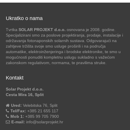
Ukratko o nama
Tvrtka
SOLAR PROJEKT d.o.o.
osnovana je 2008. godine.
Specijalizirani smo za poslove projektiranja, prodaje, instalacije i
održavanja fotonaponskih solarnih sustava. Odgovarajući na
zahtjeve tržišta svoje smo usluge proširili i na područja
automatike, elektroinženjeringa i brodske elektronike, te smo u
mogućnosti ponuditi kompletnu uslugu sukladno s važećom
zakonskom regulativom, normama, te pravilima struke.
Kontakt
Solar Projekt d.o.o.
Cesta Mira 16, Split
Ured:
Velebitska 76, Split
Tel/Fax:
+385 21 655 117
Mob 1:
+385 99 705 7900
E-mail:
info@solarprojekt.hr