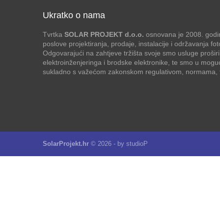
Ukratko o nama
Tvrtka
SOLAR PROJEKT d.o.o.
osnovana je 2008. godin
poslove projektiranja, prodaje, instalacije i održavanja f
Odgovarajući na zahtjeve tržišta svoje smo usluge proširi
elektroinženjeringa i brodske elektronike, te smo u mogu
sukladno s važećom zakonskom regulativom, normama, te
SolarProjekt.hr
© 2026 - by
studioP