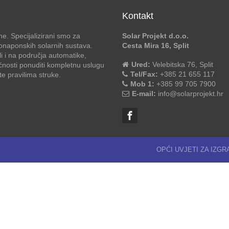
Kontakt
e. Specijalizirani smo za
Solar Projekt d.o.o.
otonaponskih solarnih sustava.
Cesta Mira 16, Split
li i na područja automatike,
Ured:
Velebitska 76, Split
ćnosti ponuditi kompletnu uslugu
Tel/Fax:
+385 21 655 117
 pravilima struke.
Mob 1:
+385 99 705 7900
E-mail:
info@solarprojekt.hr
OPĆI UVJETI ZA IZG