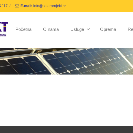
5 117
/
E-mail:
info@solarprojekt.hr
Početna
O nama
Usluge
Oprema
Re