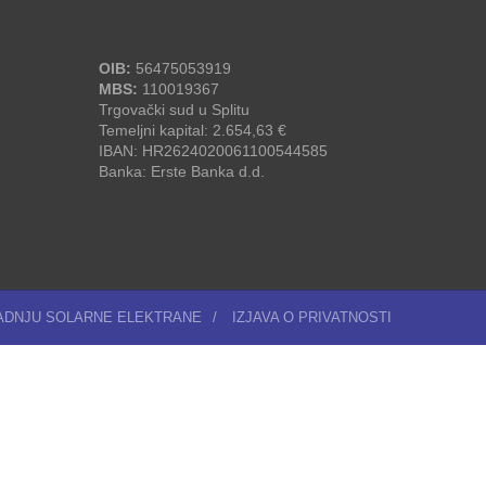
OIB:
56475053919
MBS:
110019367
Trgovački sud u Splitu
Temeljni kapital: 2.654,63 €
IBAN: HR2624020061100544585
Banka: Erste Banka d.d.
RADNJU SOLARNE ELEKTRANE
/
IZJAVA O PRIVATNOSTI