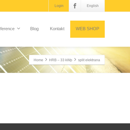
Login
English
ference
Blog
Kontakt
WEB SHOP
Home
HRB – 33 kWp
split elektrana