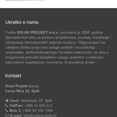
Ukratko o nama
Tvrtka
SOLAR PROJEKT d.o.o.
osnovana je 2008. godine.
Specijalizirani smo za poslove projektiranja, prodaje, instalacije i
održavanja fotonaponskih solarnih sustava. Odgovarajući na
zahtjeve tržišta svoje smo usluge proširili i na područja
automatike, elektroinženjeringa i brodske elektronike, te smo u
mogućnosti ponuditi kompletnu uslugu sukladno s važećom
zakonskom regulativom, normama, te pravilima struke.
Kontakt
Solar Projekt d.o.o.
Cesta Mira 16, Split
Ured:
Velebitska 76, Split
Tel/Fax:
+385 21 655 117
Mob 1:
+385 99 705 7900
E-mail:
info@solarprojekt.hr