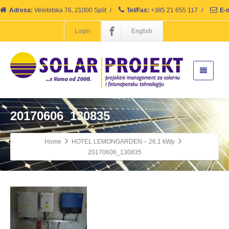
Adresa:
Velebitska 76, 21000 Split
/
Tel/Fax:
+385 21 655 117
/
E-m
Login
English
20170606_130835
Home
HOTEL LEMONGARDEN – 26.1 kWp
20170606_130835