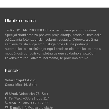
Ukratko o nama
Tvrtka
SOLAR PROJEKT d.o.o.
osnovana je 2008. godine.
Specijalizirani smo za poslove projektiranja, prodaje, instalacije i
održavanja fotonaponskih solarnih sustava. Odgovarajući na
zahtjeve tržišta svoje smo usluge proširili i na područja
automatike, elektroinženjeringa i brodske elektronike, te smo u
mogućnosti ponuditi kompletnu uslugu sukladno s važećom
zakonskom regulativom, normama, te pravilima struke.
Kontakt
Solar Projekt d.o.o.
Cesta Mira 16, Split
Ured:
Velebitska 76, Split
Tel/Fax:
+385 21 655 117
Mob 1:
+385 99 705 7900
E-mail:
info@solarprojekt.hr