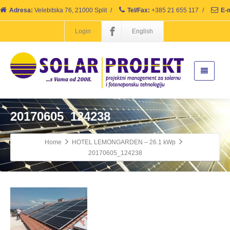
Adresa:
Velebitska 76, 21000 Split
/
Tel/Fax:
+385 21 655 117
/
E-m
Login
English
20170605_124238
Home
HOTEL LEMONGARDEN – 26.1 kWp
20170605_124238