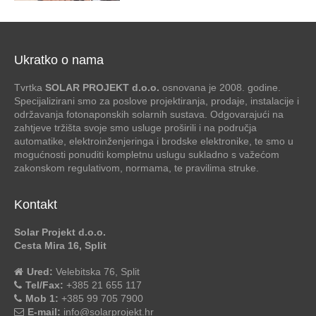
Ukratko o nama
Tvrtka
SOLAR PROJEKT d.o.o.
osnovana je 2008. godine.
Specijalizirani smo za poslove projektiranja, prodaje, instalacije i
održavanja fotonaponskih solarnih sustava. Odgovarajući na
zahtjeve tržišta svoje smo usluge proširili i na područja
automatike, elektroinženjeringa i brodske elektronike, te smo u
mogućnosti ponuditi kompletnu uslugu sukladno s važećom
zakonskom regulativom, normama, te pravilima struke.
Kontakt
Solar Projekt d.o.o.
Cesta Mira 16, Split
Ured:
Velebitska 76, Split
Tel/Fax:
+385 21 655 117
Mob 1:
+385 99 705 7900
E-mail:
info@solarprojekt.hr