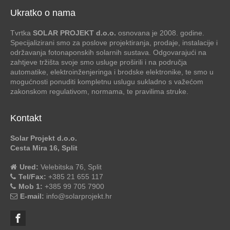
Ukratko o nama
Tvrtka
SOLAR PROJEKT d.o.o.
osnovana je 2008. godine.
Specijalizirani smo za poslove projektiranja, prodaje, instalacije i
održavanja fotonaponskih solarnih sustava. Odgovarajući na
zahtjeve tržišta svoje smo usluge proširili i na područja
automatike, elektroinženjeringa i brodske elektronike, te smo u
mogućnosti ponuditi kompletnu uslugu sukladno s važećom
zakonskom regulativom, normama, te pravilima struke.
Kontakt
Solar Projekt d.o.o.
Cesta Mira 16, Split
Ured:
Velebitska 76, Split
Tel/Fax:
+385 21 655 117
Mob 1:
+385 99 705 7900
E-mail:
info@solarprojekt.hr