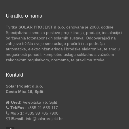
Ukratko o nama
Tvrtka
SOLAR PROJEKT d.o.o.
osnovana je 2008. godine.
Specijalizirani smo za poslove projektiranja, prodaje, instalacije i
održavanja fotonaponskih solarnih sustava. Odgovarajući na
zahtjeve tržišta svoje smo usluge proširili i na područja
automatike, elektroinženjeringa i brodske elektronike, te smo u
mogućnosti ponuditi kompletnu uslugu sukladno s važećom
zakonskom regulativom, normama, te pravilima struke.
Kontakt
Solar Projekt d.o.o.
Cesta Mira 16, Split
Ured:
Velebitska 76, Split
Tel/Fax:
+385 21 655 117
Mob 1:
+385 99 705 7900
E-mail:
info@solarprojekt.hr