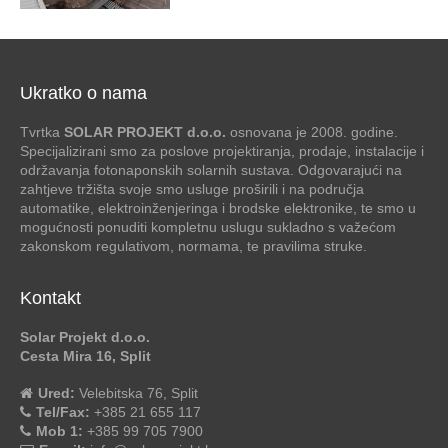
Ukratko o nama
Tvrtka
SOLAR PROJEKT d.o.o.
osnovana je 2008. godine.
Specijalizirani smo za poslove projektiranja, prodaje, instalacije i
održavanja fotonaponskih solarnih sustava. Odgovarajući na
zahtjeve tržišta svoje smo usluge proširili i na područja
automatike, elektroinženjeringa i brodske elektronike, te smo u
mogućnosti ponuditi kompletnu uslugu sukladno s važećom
zakonskom regulativom, normama, te pravilima struke.
Kontakt
Solar Projekt d.o.o.
Cesta Mira 16, Split
Ured:
Velebitska 76, Split
Tel/Fax:
+385 21 655 117
Mob 1:
+385 99 705 7900