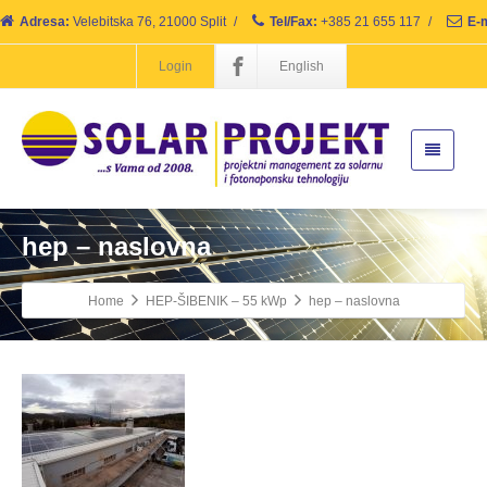
Adresa:
Velebitska 76, 21000 Split
/
Tel/Fax:
+385 21 655 117
/
E-m
Login
English
hep – naslovna
Home
HEP-ŠIBENIK – 55 kWp
hep – naslovna