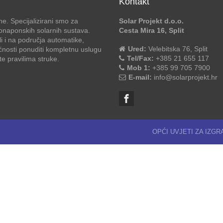
Kontakt
e. Specijalizirani smo za
Solar Projekt d.o.o.
otonaponskih solarnih sustava.
Cesta Mira 16, Split
li i na područja automatike,
Ured:
Velebitska 76, Split
ćnosti ponuditi kompletnu uslugu
Tel/Fax:
+385 21 655 117
 pravilima struke.
Mob 1:
+385 99 705 7900
E-mail:
info@solarprojekt.hr
OPĆI UVJETI ZA IZG