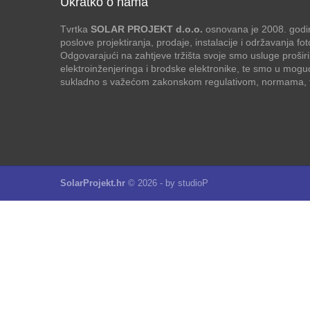
Ukratko o nama
Tvrtka
SOLAR PROJEKT d.o.o.
osnovana je 2008. godin
poslove projektiranja, prodaje, instalacije i održavanja f
Odgovarajući na zahtjeve tržišta svoje smo usluge proširi
elektroinženjeringa i brodske elektronike, te smo u mogu
sukladno s važećom zakonskom regulativom, normama, te
SolarProjekt.hr
© 2026 - by
studioP