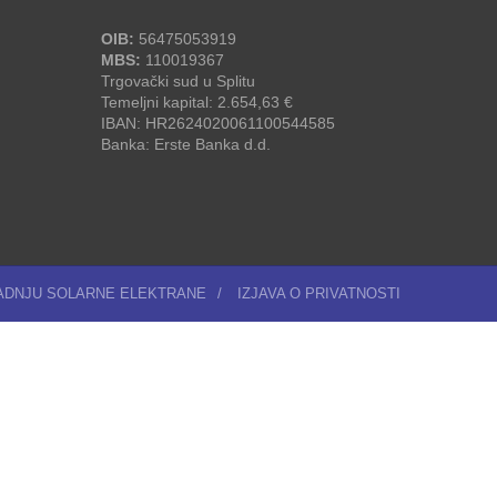
OIB:
56475053919
MBS:
110019367
Trgovački sud u Splitu
Temeljni kapital: 2.654,63 €
IBAN: HR2624020061100544585
Banka: Erste Banka d.d.
RADNJU SOLARNE ELEKTRANE
/
IZJAVA O PRIVATNOSTI