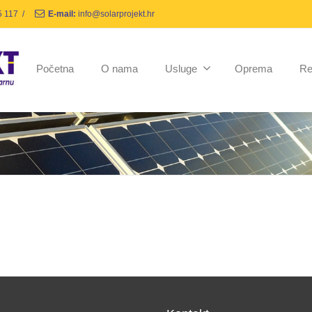
5 117
/
E-mail:
info@solarprojekt.hr
Početna
O nama
Usluge
Oprema
Re