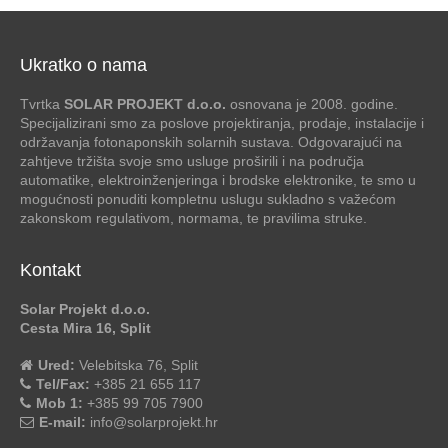
Ukratko o nama
Tvrtka
SOLAR PROJEKT d.o.o.
osnovana je 2008. godine.
Specijalizirani smo za poslove projektiranja, prodaje, instalacije i
održavanja fotonaponskih solarnih sustava. Odgovarajući na
zahtjeve tržišta svoje smo usluge proširili i na područja
automatike, elektroinženjeringa i brodske elektronike, te smo u
mogućnosti ponuditi kompletnu uslugu sukladno s važećom
zakonskom regulativom, normama, te pravilima struke.
Kontakt
Solar Projekt d.o.o.
Cesta Mira 16, Split
Ured:
Velebitska 76, Split
Tel/Fax:
+385 21 655 117
Mob 1:
+385 99 705 7900
E-mail:
info@solarprojekt.hr