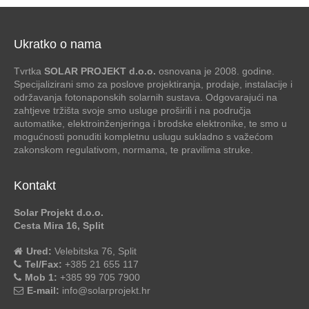
Ukratko o nama
Tvrtka
SOLAR PROJEKT d.o.o.
osnovana je 2008. godine.
Specijalizirani smo za poslove projektiranja, prodaje, instalacije i
održavanja fotonaponskih solarnih sustava. Odgovarajući na
zahtjeve tržišta svoje smo usluge proširili i na područja
automatike, elektroinženjeringa i brodske elektronike, te smo u
mogućnosti ponuditi kompletnu uslugu sukladno s važećom
zakonskom regulativom, normama, te pravilima struke.
Kontakt
Solar Projekt d.o.o.
Cesta Mira 16, Split
Ured:
Velebitska 76, Split
Tel/Fax:
+385 21 655 117
Mob 1:
+385 99 705 7900
E-mail:
info@solarprojekt.hr