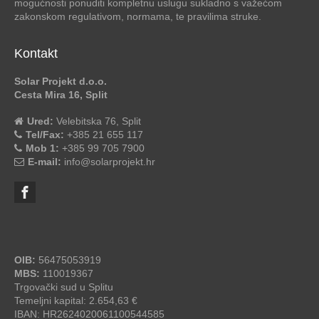
mogućnosti ponuditi kompletnu uslugu sukladno s važećom
zakonskom regulativom, normama, te pravilima struke.
Kontakt
Solar Projekt d.o.o.
Cesta Mira 16, Split
Ured:
Velebitska 76, Split
Tel/Fax:
+385 21 655 117
Mob 1:
+385 99 705 7900
E-mail:
info@solarprojekt.hr
OIB:
56475053919
MBS:
110019367
Trgovački sud u Splitu
Temeljni kapital: 2.654,63 €
IBAN: HR2624020061100544585