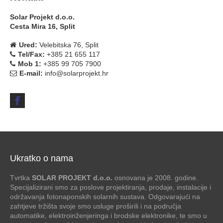
Solar Projekt d.o.o.
Cesta Mira 16, Split
Ured:
Velebitska 76, Split
Tel/Fax:
+385 21 655 117
Mob 1:
+385 99 705 7900
E-mail:
info@solarprojekt.hr
Ukratko o nama
Tvrtka
SOLAR PROJEKT d.o.o.
osnovana je 2008. godine.
Specijalizirani smo za poslove projektiranja, prodaje, instalacije i
održavanja fotonaponskih solarnih sustava. Odgovarajući na
zahtjeve tržišta svoje smo usluge proširili i na područja
automatike, elektroinženjeringa i brodske elektronike, te smo u