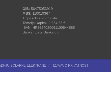
OIB:
56475053919
MBS:
110019367
Trgovački sud u Splitu
Temeljni kapital: 2.654,63 €
IBAN: HR2624020061100544585
Banka: Erste Banka d.d.
RADNJU SOLARNE ELEKTRANE
/
IZJAVA O PRIVATNOSTI