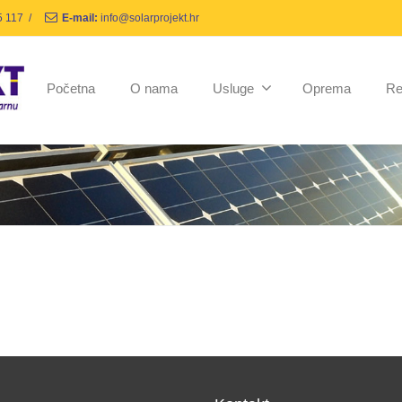
5 117
/
E-mail:
info@solarprojekt.hr
Početna
O nama
Usluge
Oprema
Re