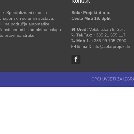
Kontakt
e. Specijalizirani smo za
Solar Projekt d.o.o.
otonaponskih solarnih sustava.
Cesta Mira 16, Split
li i na područja automatike,
Ured:
Velebitska 76, Split
ćnosti ponuditi kompletnu uslugu
Tel/Fax:
+385 21 655 117
 pravilima struke.
Mob 1:
+385 99 705 7900
E-mail:
info@solarprojekt.hr
OPĆI UVJETI ZA IZG