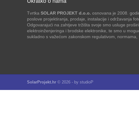
Ukratko o nama
Tvrtka
SOLAR PROJEKT d.o.o.
osnovana je 2008. godin
poslove projektiranja, prodaje, instalacije i održavanja f
Odgovarajući na zahtjeve tržišta svoje smo usluge proširi
elektroinženjeringa i brodske elektronike, te smo u mogu
sukladno s važećom zakonskom regulativom, normama, te
SolarProjekt.hr
© 2026 - by
studioP