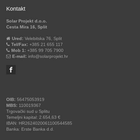
Kontakt
Solar Projekt d.o.o.
Cesta Mira 16, Split
Ured:
Velebitska 76, Split
Tel/Fax:
+385 21 655 117
Mob 1:
+385 99 705 7900
E-mail:
info@solarprojekt.hr
OIB:
56475053919
MBS:
110019367
Trgovački sud u Splitu
Temeljni kapital: 2.654,63 €
IBAN: HR2624020061100544585
Banka: Erste Banka d.d.