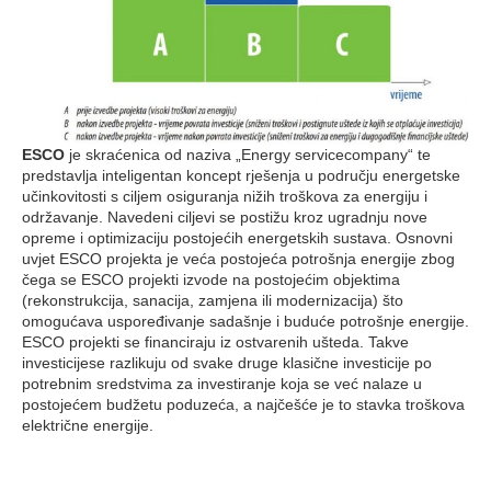
ESCO
je skraćenica od naziva „Energy servicecompany“ te
predstavlja inteligentan koncept rješenja u području energetske
učinkovitosti s ciljem osiguranja nižih troškova za energiju i
održavanje. Navedeni ciljevi se postižu kroz ugradnju nove
opreme i optimizaciju postojećih energetskih sustava. Osnovni
uvjet ESCO projekta je veća postojeća potrošnja energije zbog
čega se ESCO projekti izvode na postojećim objektima
(rekonstrukcija, sanacija, zamjena ili modernizacija) što
omogućava uspoređivanje sadašnje i buduće potrošnje energije.
ESCO projekti se financiraju iz ostvarenih ušteda. Takve
investicijese razlikuju od svake druge klasične investicije po
potrebnim sredstvima za investiranje koja se već nalaze u
postojećem budžetu poduzeća, a najčešće je to stavka troškova
električne energije.