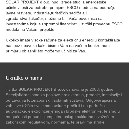
SOLAR PROJEKT d.o.o. nudi izrade studija energetske
učinkovitosti za potrebe primjene ESCO modela na području
javne rasvjete, industrije,turističkih sadržaja i
zgradarstva.Također, možemo biti Vaša poveznica sa
investitorima koju su spremni financirati i izvršiti provedbu ESCO
modela na Vašem projektu.
Ukoliko imate visoke račune za električnu energiju kontaktirajte
nas bez obaveza kako bismo Vam na vašem konkretnom
primjeru objasnili što možemo učiniti za Vas.
Ukratko o nama
Tvrtka
SOLAR PROJEKT d.o.o.
osnovana je 2008. godine.
Specijalizirani smo za poslove projektiranja, prodaje, instalacije i
održavanja fotonaponskih solarnih sustava. Odgovarajući na
zahtjeve tržišta svoje smo usluge proširili i na područja
automatike, elektroinženjeringa i brodske elektronike, te smo u
mogućnosti ponuditi kompletnu uslugu sukladno s važećom
zakonskom regulativom, normama, te pravilima struke.