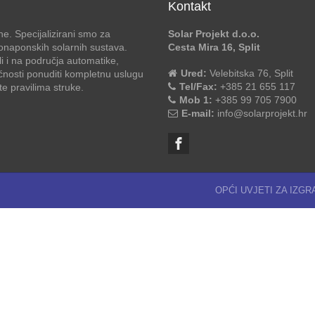
Kontakt
e. Specijalizirani smo za
Solar Projekt d.o.o.
otonaponskih solarnih sustava.
Cesta Mira 16, Split
li i na područja automatike,
Ured:
Velebitska 76, Split
ćnosti ponuditi kompletnu uslugu
Tel/Fax:
+385 21 655 117
 pravilima struke.
Mob 1:
+385 99 705 7900
E-mail:
info@solarprojekt.hr
OPĆI UVJETI ZA IZG