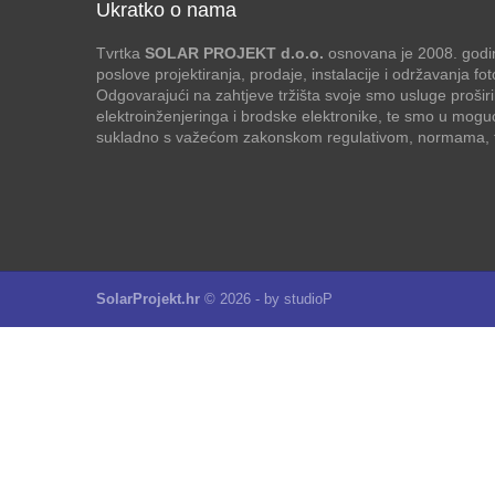
Ukratko o nama
Tvrtka
SOLAR PROJEKT d.o.o.
osnovana je 2008. godin
poslove projektiranja, prodaje, instalacije i održavanja f
Odgovarajući na zahtjeve tržišta svoje smo usluge proširi
elektroinženjeringa i brodske elektronike, te smo u mogu
sukladno s važećom zakonskom regulativom, normama, te
SolarProjekt.hr
© 2026 - by
studioP