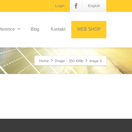
Login
English
ference
Blog
Kontakt
WEB SHOP
Home
Drage – 350 KWp
drage 3