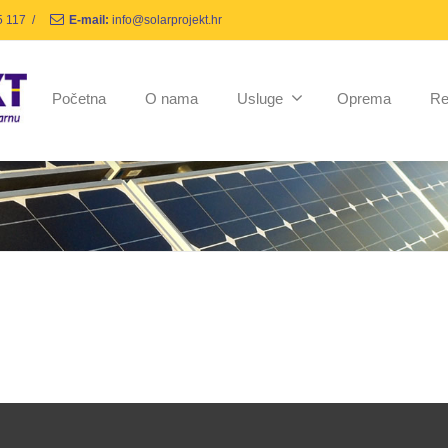
5 117
/
E-mail:
info@solarprojekt.hr
Početna
O nama
Usluge
Oprema
Re