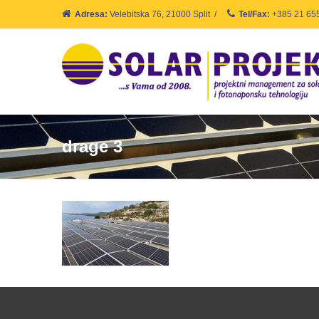
Adresa:
Velebitska 76, 21000 Split
/
Tel/Fax:
+385 21 65
drage 3