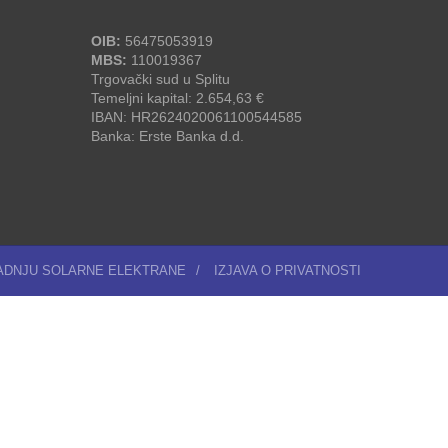
OIB:
56475053919
MBS:
110019367
Trgovački sud u Splitu
Temeljni kapital: 2.654,63 €
IBAN: HR2624020061100544585
Banka: Erste Banka d.d.
RADNJU SOLARNE ELEKTRANE
/
IZJAVA O PRIVATNOSTI