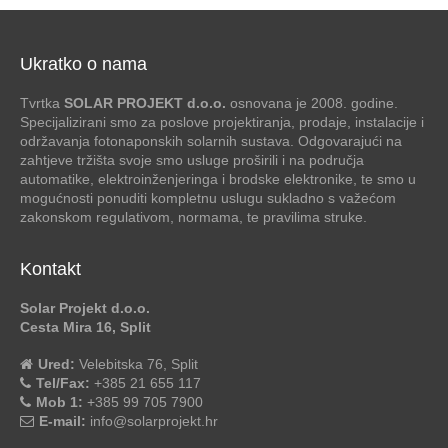
Ukratko o nama
Tvrtka
SOLAR PROJEKT d.o.o.
osnovana je 2008. godine.
Specijalizirani smo za poslove projektiranja, prodaje, instalacije i
održavanja fotonaponskih solarnih sustava. Odgovarajući na
zahtjeve tržišta svoje smo usluge proširili i na područja
automatike, elektroinženjeringa i brodske elektronike, te smo u
mogućnosti ponuditi kompletnu uslugu sukladno s važećom
zakonskom regulativom, normama, te pravilima struke.
Kontakt
Solar Projekt d.o.o.
Cesta Mira 16, Split
Ured:
Velebitska 76, Split
Tel/Fax:
+385 21 655 117
Mob 1:
+385 99 705 7900
E-mail:
info@solarprojekt.hr