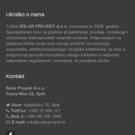
Ukratko o nama
Tvrtka
SOLAR PROJEKT d.o.o.
osnovana je 2008. godine.
Specijalizirani smo za poslove projektiranja, prodaje, instalacije i
održavanja fotonaponskih solarnih sustava. Odgovarajući na
zahtjeve tržišta svoje smo usluge proširili i na područja
automatike, elektroinženjeringa i brodske elektronike, te smo u
mogućnosti ponuditi kompletnu uslugu sukladno s važećom
zakonskom regulativom, normama, te pravilima struke.
Kontakt
Solar Projekt d.o.o.
Cesta Mira 16, Split
Ured:
Velebitska 76, Split
Tel/Fax:
+385 21 655 117
Mob 1:
+385 99 705 7900
E-mail:
info@solarprojekt.hr