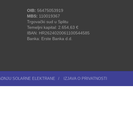
OIB:
56475053919
MBS:
110019367
Trgovački sud u Splitu
Temeljni kapital: 2.654,63 €
IBAN: HR2624020061100544585
Banka: Erste Banka d.d.
RADNJU SOLARNE ELEKTRANE
/
IZJAVA O PRIVATNOSTI