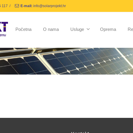
5 117
/
E-mail:
info@solarprojekt.hr
Početna
O nama
Usluge
Oprema
Re