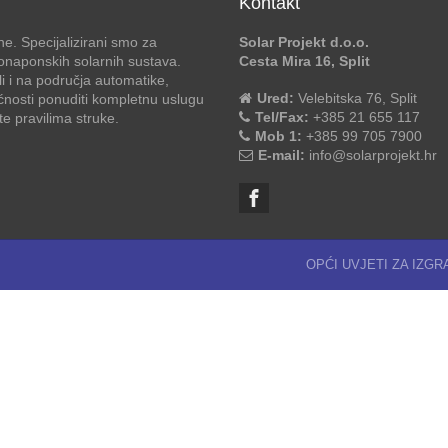
Kontakt
e. Specijalizirani smo za
Solar Projekt d.o.o.
otonaponskih solarnih sustava.
Cesta Mira 16, Split
li i na područja automatike,
Ured:
Velebitska 76, Split
ćnosti ponuditi kompletnu uslugu
Tel/Fax:
+385 21 655 117
 pravilima struke.
Mob 1:
+385 99 705 7900
E-mail:
info@solarprojekt.hr
OPĆI UVJETI ZA IZG