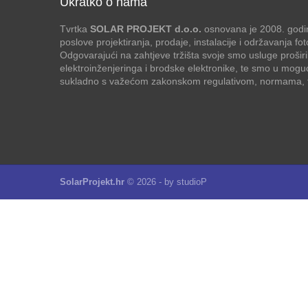
Ukratko o nama
Tvrtka
SOLAR PROJEKT d.o.o.
osnovana je 2008. godin
poslove projektiranja, prodaje, instalacije i održavanja f
Odgovarajući na zahtjeve tržišta svoje smo usluge proširi
elektroinženjeringa i brodske elektronike, te smo u mogu
sukladno s važećom zakonskom regulativom, normama, te
SolarProjekt.hr
© 2026 - by
studioP