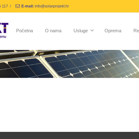
5 117
/
E-mail:
info@solarprojekt.hr
Početna
O nama
Usluge
Oprema
Re