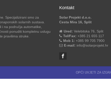
Kontakt
e. Specijalizirani smo za
Solar Projekt d.o.o.
otonaponskih solarnih sustava.
Cesta Mira 16, Split
li i na područja automatike,
Ured:
Velebitska 76, Split
ćnosti ponuditi kompletnu uslugu
Tel/Fax:
+385 21 655 117
 pravilima struke.
Mob 1:
+385 99 705 7900
E-mail:
info@solarprojekt.hr
OPĆI UVJETI ZA IZG