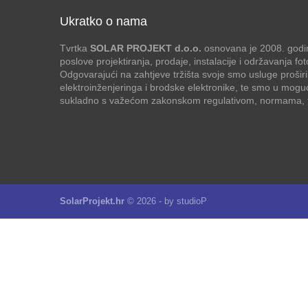
Ukratko o nama
Tvrtka
SOLAR PROJEKT d.o.o.
osnovana je 2008. godin
poslove projektiranja, prodaje, instalacije i održavanja f
Odgovarajući na zahtjeve tržišta svoje smo usluge proširi
elektroinženjeringa i brodske elektronike, te smo u mogu
sukladno s važećom zakonskom regulativom, normama, te
SolarProjekt.hr
© 2026 - by
studioP