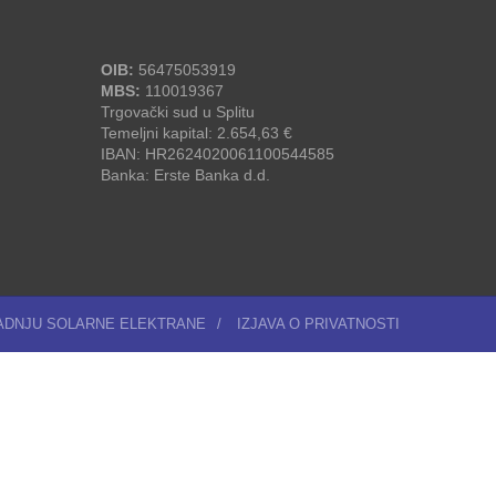
OIB:
56475053919
MBS:
110019367
Trgovački sud u Splitu
Temeljni kapital: 2.654,63 €
IBAN: HR2624020061100544585
Banka: Erste Banka d.d.
RADNJU SOLARNE ELEKTRANE
/
IZJAVA O PRIVATNOSTI