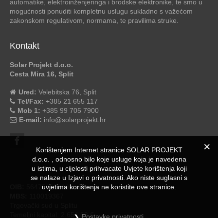
automatike, elektroinženjeringa i brodske elektronike, te smo u
mogućnosti ponuditi kompletnu uslugu sukladno s važećom
zakonskom regulativom, normama, te pravilima struke.
Kontakt
Solar Projekt d.o.o.
Cesta Mira 16, Split
Ured:
Velebitska 76, Split
Tel/Fax:
+385 21 655 117
Mob 1:
+385 99 705 7900
E-mail:
info@solarprojekt.hr
Korištenjem Internet stranice SOLAR PROJEKT
d.o.o. , odnosno bilo koje usluge koja je navedena
u istima, u cijelosti prihvacate Uvjete korištenja koji
se nalaze u Izjavi o privatnosti. Ako niste suglasni s
OIB:
56475053919
uvjetima korištenja ne koristite ove stranice.
MBS:
110019367
Trgovački sud u Splitu
Temeljni kapital: 2.654,63 €
Postavke privatnosti