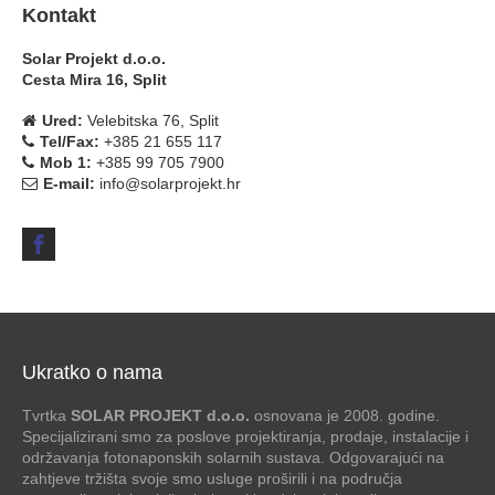
Kontakt
Solar Projekt d.o.o.
Cesta Mira 16, Split
Ured:
Velebitska 76, Split
Tel/Fax:
+385 21 655 117
Mob 1:
+385 99 705 7900
E-mail:
info@solarprojekt.hr
Ukratko o nama
Tvrtka
SOLAR PROJEKT d.o.o.
osnovana je 2008. godine.
Specijalizirani smo za poslove projektiranja, prodaje, instalacije i
održavanja fotonaponskih solarnih sustava. Odgovarajući na
zahtjeve tržišta svoje smo usluge proširili i na područja