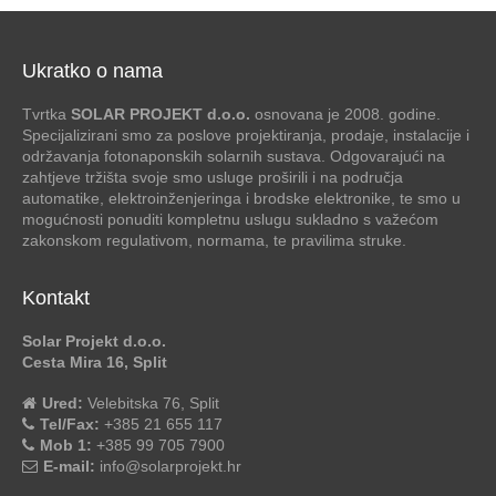
Ukratko o nama
Tvrtka
SOLAR PROJEKT d.o.o.
osnovana je 2008. godine.
Specijalizirani smo za poslove projektiranja, prodaje, instalacije i
održavanja fotonaponskih solarnih sustava. Odgovarajući na
zahtjeve tržišta svoje smo usluge proširili i na područja
automatike, elektroinženjeringa i brodske elektronike, te smo u
mogućnosti ponuditi kompletnu uslugu sukladno s važećom
zakonskom regulativom, normama, te pravilima struke.
Kontakt
Solar Projekt d.o.o.
Cesta Mira 16, Split
Ured:
Velebitska 76, Split
Tel/Fax:
+385 21 655 117
Mob 1:
+385 99 705 7900
E-mail:
info@solarprojekt.hr