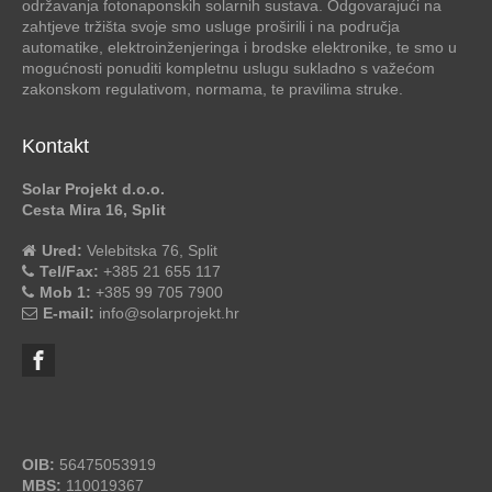
održavanja fotonaponskih solarnih sustava. Odgovarajući na
zahtjeve tržišta svoje smo usluge proširili i na područja
automatike, elektroinženjeringa i brodske elektronike, te smo u
mogućnosti ponuditi kompletnu uslugu sukladno s važećom
zakonskom regulativom, normama, te pravilima struke.
Kontakt
Solar Projekt d.o.o.
Cesta Mira 16, Split
Ured:
Velebitska 76, Split
Tel/Fax:
+385 21 655 117
Mob 1:
+385 99 705 7900
E-mail:
info@solarprojekt.hr
OIB:
56475053919
MBS:
110019367