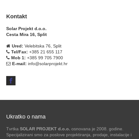
Kontakt
Solar Projekt d.o.o.
Cesta Mira 16, Split
Ured:
Velebitska 76, Split
Tel/Fax:
+385 21 655 117
Mob 1:
+385 99 705 7900
E-mail:
info@solarprojekt.hr
Ukratko o nama
Tvrtka
SOLAR PROJEKT d.o.o.
osnovana je 2008. godine.
Specijalizirani smo za poslove projektiranja, prodaje, instalacije i