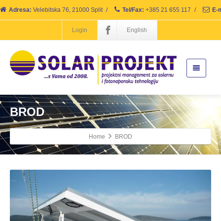
Adresa:
Velebitska 76, 21000 Split
/
Tel/Fax:
+385 21 655 117
/
E-m
Login
English
BROD
Home
BROD