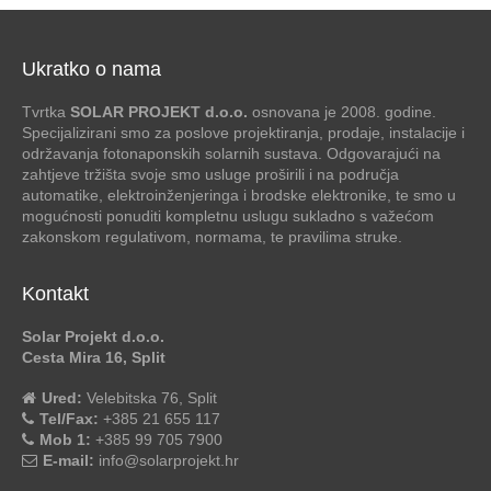
Ukratko o nama
Tvrtka
SOLAR PROJEKT d.o.o.
osnovana je 2008. godine.
Specijalizirani smo za poslove projektiranja, prodaje, instalacije i
održavanja fotonaponskih solarnih sustava. Odgovarajući na
zahtjeve tržišta svoje smo usluge proširili i na područja
automatike, elektroinženjeringa i brodske elektronike, te smo u
mogućnosti ponuditi kompletnu uslugu sukladno s važećom
zakonskom regulativom, normama, te pravilima struke.
Kontakt
Solar Projekt d.o.o.
Cesta Mira 16, Split
Ured:
Velebitska 76, Split
Tel/Fax:
+385 21 655 117
Mob 1:
+385 99 705 7900
E-mail:
info@solarprojekt.hr