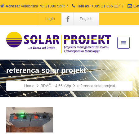
Adresa:
Velebitska 76, 21000 Split
/
Tel/Fax:
+385 21 655 117
/
E-m
Login
English
referenca solar projekt
Home
BRAČ – 4.55 kWp
referenca solar projekt