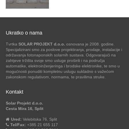
Ukratko o nama
Tvrtka
SOLAR PROJEKT d.o.o.
osnovana je 2008. godine.
Specijalizirani smo za poslove projektiranja, prodaje, instalacije i
održavanja fotonaponskih solarnih sustava. Odgovarajući na
zahtjeve tržišta svoje smo usluge proširili i na područja
automatike, elektroinženjeringa i brodske elektronike, te smo u
mogućnosti ponuditi kompletnu uslugu sukladno s važećom
zakonskom regulativom, normama, te pravilima struke.
Kontakt
Solar Projekt d.o.o.
Cesta Mira 16, Split
Ured:
Velebitska 76, Split
Tel/Fax:
+385 21 655 117