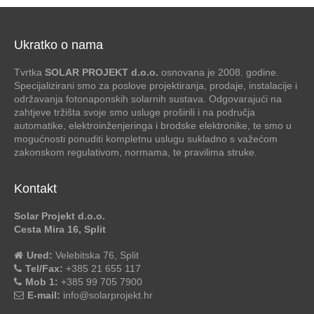
Ukratko o nama
Tvrtka
SOLAR PROJEKT d.o.o.
osnovana je 2008. godine.
Specijalizirani smo za poslove projektiranja, prodaje, instalacije i
održavanja fotonaponskih solarnih sustava. Odgovarajući na
zahtjeve tržišta svoje smo usluge proširili i na područja
automatike, elektroinženjeringa i brodske elektronike, te smo u
mogućnosti ponuditi kompletnu uslugu sukladno s važećom
zakonskom regulativom, normama, te pravilima struke.
Kontakt
Solar Projekt d.o.o.
Cesta Mira 16, Split
Ured:
Velebitska 76, Split
Tel/Fax:
+385 21 655 117
Mob 1:
+385 99 705 7900
E-mail:
info@solarprojekt.hr