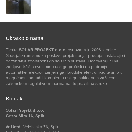
Ukratko o nama
Tvrtka
SOLAR PROJEKT d.o.o.
osnovana je 2008. godine.
Specijalizirani smo za poslove projektiranja, prodaje, instalacije i
održavanja fotonaponskih solarnih sustava. Odgovarajući na
zahtjeve tržišta svoje smo usluge proširili i na područja
automatike, elektroinženjeringa i brodske elektronike, te smo u
mogućnosti ponuditi kompletnu uslugu sukladno s važećom
zakonskom regulativom, normama, te pravilima struke.
Kontakt
Solar Projekt d.o.o.
Cesta Mira 16, Split
Ured:
Velebitska 76, Split