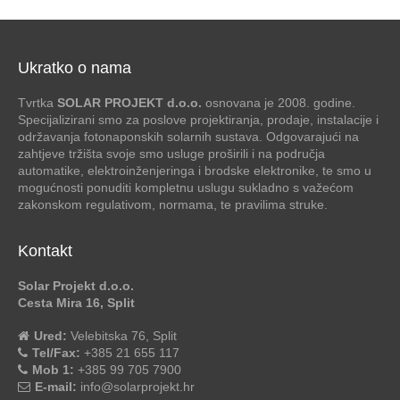
Ukratko o nama
Tvrtka
SOLAR PROJEKT d.o.o.
osnovana je 2008. godine.
Specijalizirani smo za poslove projektiranja, prodaje, instalacije i
održavanja fotonaponskih solarnih sustava. Odgovarajući na
zahtjeve tržišta svoje smo usluge proširili i na područja
automatike, elektroinženjeringa i brodske elektronike, te smo u
mogućnosti ponuditi kompletnu uslugu sukladno s važećom
zakonskom regulativom, normama, te pravilima struke.
Kontakt
Solar Projekt d.o.o.
Cesta Mira 16, Split
Ured:
Velebitska 76, Split
Tel/Fax:
+385 21 655 117
Mob 1:
+385 99 705 7900
E-mail:
info@solarprojekt.hr