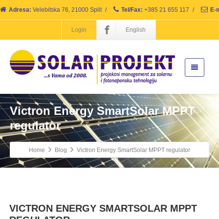
Adresa:
Velebitska 76, 21000 Split
/
Tel/Fax:
+385 21 655 117
/
E-m
Login
English
Victron Energy SmartSolar MPPT
regulator
Home
Blog
Victron Energy SmartSolar MPPT regulator
VICTRON ENERGY SMARTSOLAR MPPT