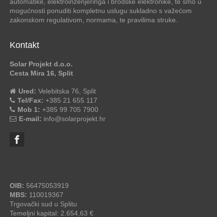
automatike, elektroinženjeringa i brodske elektronike, te smo u
mogućnosti ponuditi kompletnu uslugu sukladno s važećom
zakonskom regulativom, normama, te pravilima struke.
Kontakt
Solar Projekt d.o.o.
Cesta Mira 16, Split
Ured:
Velebitska 76, Split
Tel/Fax:
+385 21 655 117
Mob 1:
+385 99 705 7900
E-mail:
info@solarprojekt.hr
OIB:
56475053919
MBS:
110019367
Trgovački sud u Splitu
Temeljni kapital: 2.654,63 €