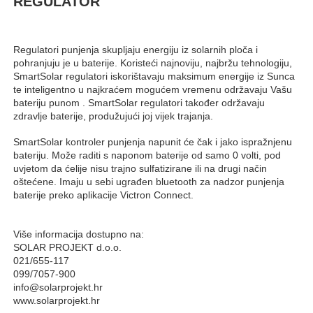
REGULATOR
Regulatori punjenja skupljaju energiju iz solarnih ploča i
pohranjuju je u baterije. Koristeći najnoviju, najbržu tehnologiju,
SmartSolar regulatori iskorištavaju maksimum energije iz Sunca
te inteligentno u najkraćem mogućem vremenu održavaju Vašu
bateriju punom . SmartSolar regulatori također održavaju
zdravlje baterije, produžujući joj vijek trajanja.
SmartSolar kontroler punjenja napunit će čak i jako ispražnjenu
bateriju. Može raditi s naponom baterije od samo 0 volti, pod
uvjetom da ćelije nisu trajno sulfatizirane ili na drugi način
oštećene. Imaju u sebi ugrađen bluetooth za nadzor punjenja
baterije preko aplikacije Victron Connect.
Više informacija dostupno na:
SOLAR PROJEKT d.o.o.
021/655-117
099/7057-900
info@solarprojekt.hr
www.solarprojekt.hr