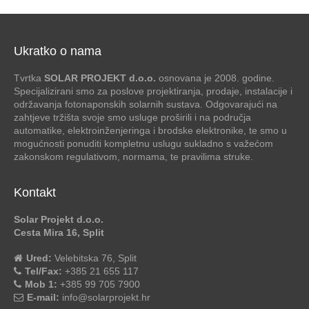
Ukratko o nama
Tvrtka
SOLAR PROJEKT d.o.o.
osnovana je 2008. godine.
Specijalizirani smo za poslove projektiranja, prodaje, instalacije i
održavanja fotonaponskih solarnih sustava. Odgovarajući na
zahtjeve tržišta svoje smo usluge proširili i na područja
automatike, elektroinženjeringa i brodske elektronike, te smo u
mogućnosti ponuditi kompletnu uslugu sukladno s važećom
zakonskom regulativom, normama, te pravilima struke.
Kontakt
Solar Projekt d.o.o.
Cesta Mira 16, Split
Ured:
Velebitska 76, Split
Tel/Fax:
+385 21 655 117
Mob 1:
+385 99 705 7900
E-mail:
info@solarprojekt.hr