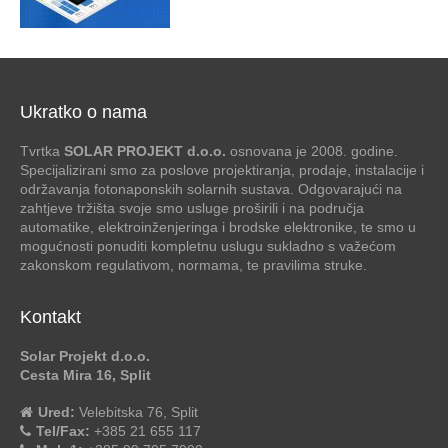
Ukratko o nama
Tvrtka
SOLAR PROJEKT d.o.o.
osnovana je 2008. godine.
Specijalizirani smo za poslove projektiranja, prodaje, instalacije i
održavanja fotonaponskih solarnih sustava. Odgovarajući na
zahtjeve tržišta svoje smo usluge proširili i na područja
automatike, elektroinženjeringa i brodske elektronike, te smo u
mogućnosti ponuditi kompletnu uslugu sukladno s važećom
zakonskom regulativom, normama, te pravilima struke.
Kontakt
Solar Projekt d.o.o.
Cesta Mira 16, Split
Ured:
Velebitska 76, Split
Tel/Fax:
+385 21 655 117