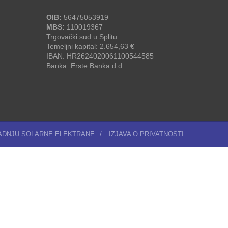
OIB:
56475053919
MBS:
110019367
Trgovački sud u Splitu
Temeljni kapital: 2.654,63 €
IBAN: HR2624020061100544585
Banka: Erste Banka d.d.
RADNJU SOLARNE ELEKTRANE
/
IZJAVA O PRIVATNOSTI