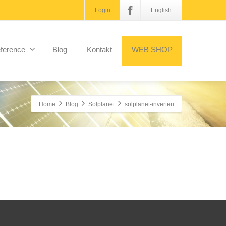
Login
English
ference
Blog
Kontakt
WEB SHOP
Home
Blog
Solplanet
solplanet-inverteri