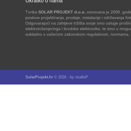
Ukratko o nama
Tvrtka
SOLAR PROJEKT d.o.o.
osnovana je 2008. godin
poslove projektiranja, prodaje, instalacije i održavanja f
Odgovarajući na zahtjeve tržišta svoje smo usluge proširi
elektroinženjeringa i brodske elektronike, te smo u mogu
sukladno s važećom zakonskom regulativom, normama, te
SolarProjekt.hr
© 2026 - by
studioP