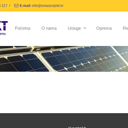
5 117
/
E-mail:
info@solarprojekt.hr
Početna
O nama
Usluge
Oprema
Re