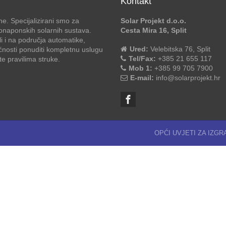
Kontakt
e. Specijalizirani smo za
Solar Projekt d.o.o.
otonaponskih solarnih sustava.
Cesta Mira 16, Split
li i na područja automatike,
Ured:
Velebitska 76, Split
ćnosti ponuditi kompletnu uslugu
Tel/Fax:
+385 21 655 117
 pravilima struke.
Mob 1:
+385 99 705 7900
E-mail:
info@solarprojekt.hr
OPĆI UVJETI ZA IZG