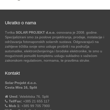
Ukratko o nama
Tvrtka
SOLAR PROJEKT d.o.o.
osnovana je 2008. godine.
Specijalizirani smo za poslove projektiranja, prodaje, instalacije i
održavanja fotonaponskih solarnih sustava. Odgovarajući na
zahtjeve tržišta svoje smo usluge proširili i na područja
automatike, elektroinženjeringa i brodske elektronike, te smo u
mogućnosti ponuditi kompletnu uslugu sukladno s važećom
zakonskom regulativom, normama, te pravilima struke.
Kontakt
Solar Projekt d.o.o.
Cesta Mira 16, Split
Ured:
Velebitska 76, Split
Tel/Fax:
+385 21 655 117
Mob 1:
+385 99 705 7900