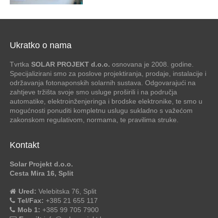
Ukratko o nama
Tvrtka
SOLAR PROJEKT d.o.o.
osnovana je 2008. godine.
Specijalizirani smo za poslove projektiranja, prodaje, instalacije i
održavanja fotonaponskih solarnih sustava. Odgovarajući na
zahtjeve tržišta svoje smo usluge proširili i na područja
automatike, elektroinženjeringa i brodske elektronike, te smo u
mogućnosti ponuditi kompletnu uslugu sukladno s važećom
zakonskom regulativom, normama, te pravilima struke.
Kontakt
Solar Projekt d.o.o.
Cesta Mira 16, Split
Ured:
Velebitska 76, Split
Tel/Fax:
+385 21 655 117
Mob 1:
+385 99 705 7900