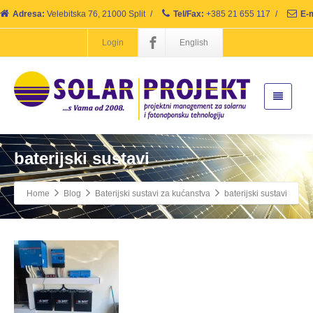
Adresa:
Velebitska 76, 21000 Split
/
Tel/Fax:
+385 21 655 117
/
E-m
Login
English
baterijski sustavi
Home
Blog
Baterijski sustavi za kućanstva
baterijski sustavi