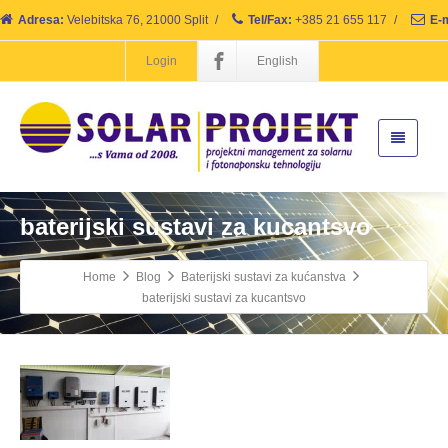
Adresa:
Velebitska 76, 21000 Split
/
Tel/Fax:
+385 21 655 117
/
E-m
Login
English
baterijski sustavi za kucantsvo
Home
Blog
Baterijski sustavi za kućanstva
baterijski sustavi za kucantsvo