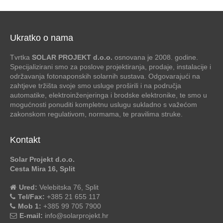
Ukratko o nama
Tvrtka
SOLAR PROJEKT d.o.o.
osnovana je 2008. godine.
Specijalizirani smo za poslove projektiranja, prodaje, instalacije i
održavanja fotonaponskih solarnih sustava. Odgovarajući na
zahtjeve tržišta svoje smo usluge proširili i na područja
automatike, elektroinženjeringa i brodske elektronike, te smo u
mogućnosti ponuditi kompletnu uslugu sukladno s važećom
zakonskom regulativom, normama, te pravilima struke.
Kontakt
Solar Projekt d.o.o.
Cesta Mira 16, Split
Ured:
Velebitska 76, Split
Tel/Fax:
+385 21 655 117
Mob 1:
+385 99 705 7900
E-mail:
info@solarprojekt.hr