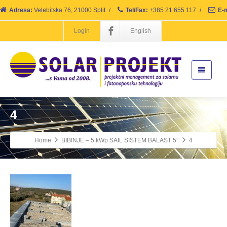
Adresa:
Velebitska 76, 21000 Split
/
Tel/Fax:
+385 21 655 117
/
E-m
Login
English
4
Home
BIBINJE – 5 kWp SAIL SISTEM BALAST 5°
4