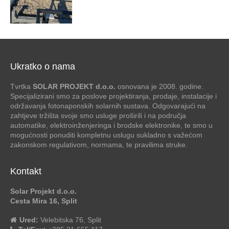
Ukratko o nama
Tvrtka
SOLAR PROJEKT d.o.o.
osnovana je 2008. godine.
Specijalizirani smo za poslove projektiranja, prodaje, instalacije i
održavanja fotonaponskih solarnih sustava. Odgovarajući na
zahtjeve tržišta svoje smo usluge proširili i na područja
automatike, elektroinženjeringa i brodske elektronike, te smo u
mogućnosti ponuditi kompletnu uslugu sukladno s važećom
zakonskom regulativom, normama, te pravilima struke.
Kontakt
Solar Projekt d.o.o.
Cesta Mira 16, Split
Ured:
Velebitska 76, Split