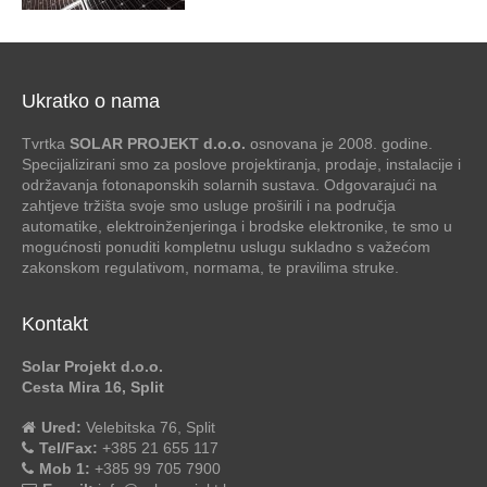
Ukratko o nama
Tvrtka
SOLAR PROJEKT d.o.o.
osnovana je 2008. godine.
Specijalizirani smo za poslove projektiranja, prodaje, instalacije i
održavanja fotonaponskih solarnih sustava. Odgovarajući na
zahtjeve tržišta svoje smo usluge proširili i na područja
automatike, elektroinženjeringa i brodske elektronike, te smo u
mogućnosti ponuditi kompletnu uslugu sukladno s važećom
zakonskom regulativom, normama, te pravilima struke.
Kontakt
Solar Projekt d.o.o.
Cesta Mira 16, Split
Ured:
Velebitska 76, Split
Tel/Fax:
+385 21 655 117
Mob 1:
+385 99 705 7900