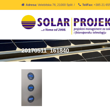
Adresa:
Velebitska 76, 21000 Split
/
Tel/Fax:
+385 21 65
20170511_161840