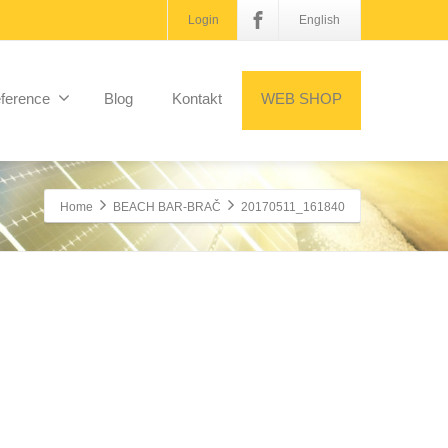
Login
English
ference
Blog
Kontakt
WEB SHOP
Home
BEACH BAR-BRAČ
20170511_161840