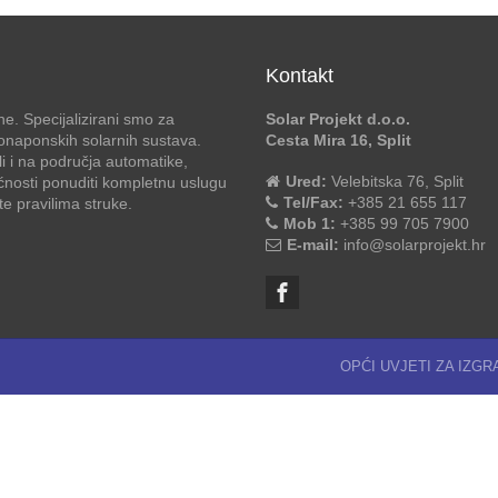
Kontakt
e. Specijalizirani smo za
Solar Projekt d.o.o.
otonaponskih solarnih sustava.
Cesta Mira 16, Split
li i na područja automatike,
Ured:
Velebitska 76, Split
ćnosti ponuditi kompletnu uslugu
Tel/Fax:
+385 21 655 117
 pravilima struke.
Mob 1:
+385 99 705 7900
E-mail:
info@solarprojekt.hr
OPĆI UVJETI ZA IZG