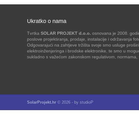
Ukratko o nama
Tvrtka
SOLAR PROJEKT d.o.o.
osnovana je 2008. godin
poslove projektiranja, prodaje, instalacije i održavanja f
Odgovarajući na zahtjeve tržišta svoje smo usluge proširi
elektroinženjeringa i brodske elektronike, te smo u mogu
sukladno s važećom zakonskom regulativom, normama, te
SolarProjekt.hr
© 2026 - by
studioP