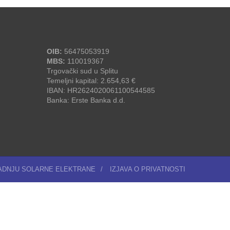
OIB:
56475053919
MBS:
110019367
Trgovački sud u Splitu
Temeljni kapital: 2.654,63 €
IBAN: HR2624020061100544585
Banka: Erste Banka d.d.
RADNJU SOLARNE ELEKTRANE
/
IZJAVA O PRIVATNOSTI