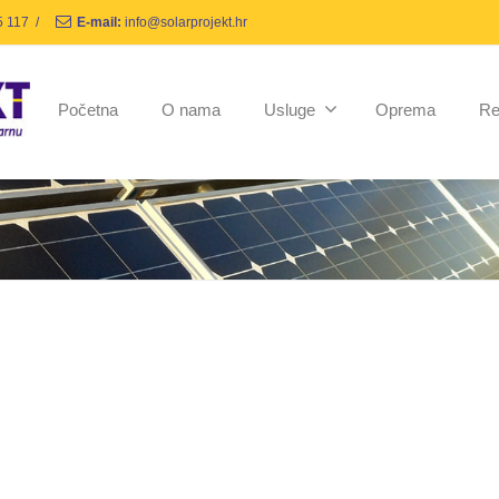
5 117
/
E-mail:
info@solarprojekt.hr
Početna
O nama
Usluge
Oprema
Re