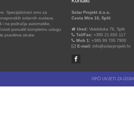
Kontakt
e. Specijalizirani smo za
Solar Projekt d.o.o.
otonaponskih solarnih sustava.
Cesta Mira 16, Split
li i na područja automatike,
Ured:
Velebitska 76, Split
ćnosti ponuditi kompletnu uslugu
Tel/Fax:
+385 21 655 117
 pravilima struke.
Mob 1:
+385 99 705 7900
E-mail:
info@solarprojekt.hr
OPĆI UVJETI ZA IZG