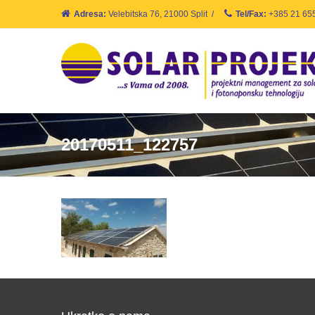
Adresa:
Velebitska 76, 21000 Split
/
Tel/Fax:
+385 21 65
20170511_122757