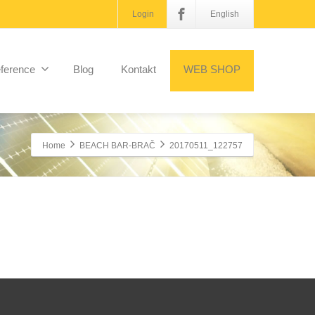
Login
English
ference
Blog
Kontakt
WEB SHOP
Home
BEACH BAR-BRAČ
20170511_122757