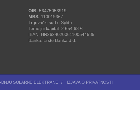
OIB:
56475053919
MBS:
110019367
Trgovački sud u Splitu
Temeljni kapital: 2.654,63 €
IBAN: HR2624020061100544585
Banka: Erste Banka d.d.
RADNJU SOLARNE ELEKTRANE
/
IZJAVA O PRIVATNOSTI