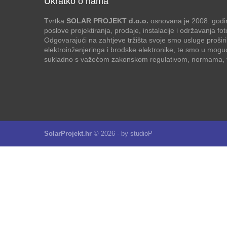
Ukratko o nama
Tvrtka
SOLAR PROJEKT d.o.o.
osnovana je 2008. godin
poslove projektiranja, prodaje, instalacije i održavanja f
Odgovarajući na zahtjeve tržišta svoje smo usluge proširi
elektroinženjeringa i brodske elektronike, te smo u mogu
sukladno s važećom zakonskom regulativom, normama, te
SolarProjekt.hr
© 2026 - by
studioP