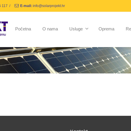
5 117
/
E-mail:
info@solarprojekt.hr
Početna
O nama
Usluge
Oprema
Re