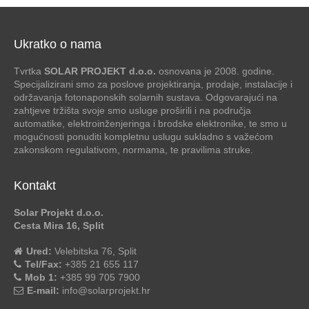
Ukratko o nama
Tvrtka
SOLAR PROJEKT d.o.o.
osnovana je 2008. godine.
Specijalizirani smo za poslove projektiranja, prodaje, instalacije i
održavanja fotonaponskih solarnih sustava. Odgovarajući na
zahtjeve tržišta svoje smo usluge proširili i na područja
automatike, elektroinženjeringa i brodske elektronike, te smo u
mogućnosti ponuditi kompletnu uslugu sukladno s važećom
zakonskom regulativom, normama, te pravilima struke.
Kontakt
Solar Projekt d.o.o.
Cesta Mira 16, Split
Ured:
Velebitska 76, Split
Tel/Fax:
+385 21 655 117
Mob 1:
+385 99 705 7900
E-mail:
info@solarprojekt.hr