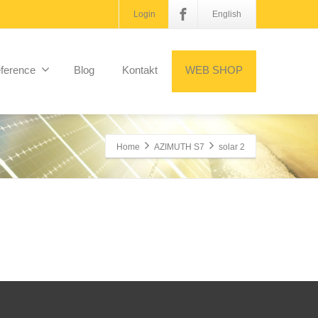
Login
English
ference
Blog
Kontakt
WEB SHOP
Home
AZIMUTH S7
solar 2