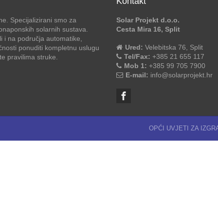
Kontakt
e. Specijalizirani smo za
Solar Projekt d.o.o.
otonaponskih solarnih sustava.
Cesta Mira 16, Split
li i na područja automatike,
Ured:
Velebitska 76, Split
ćnosti ponuditi kompletnu uslugu
Tel/Fax:
+385 21 655 117
 pravilima struke.
Mob 1:
+385 99 705 7900
E-mail:
info@solarprojekt.hr
OPĆI UVJETI ZA IZG