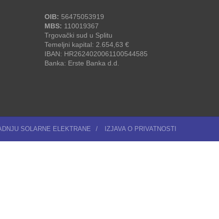
OIB:
56475053919
MBS:
110019367
Trgovački sud u Splitu
Temeljni kapital: 2.654,63 €
IBAN: HR2624020061100544585
Banka: Erste Banka d.d.
RADNJU SOLARNE ELEKTRANE
/
IZJAVA O PRIVATNOSTI