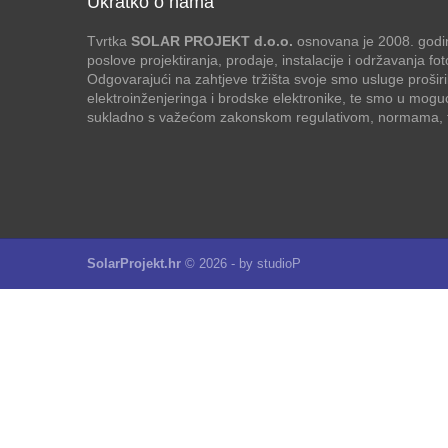
Ukratko o nama
Tvrtka
SOLAR PROJEKT d.o.o.
osnovana je 2008. godin
poslove projektiranja, prodaje, instalacije i održavanja f
Odgovarajući na zahtjeve tržišta svoje smo usluge proširi
elektroinženjeringa i brodske elektronike, te smo u mogu
sukladno s važećom zakonskom regulativom, normama, te
SolarProjekt.hr
© 2026 - by
studioP