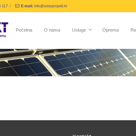
5 117
/
E-mail:
info@solarprojekt.hr
Početna
O nama
Usluge
Oprema
Re