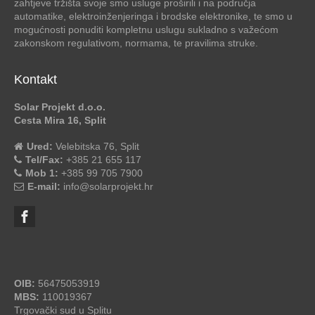
zahtjeve tržišta svoje smo usluge proširili i na područja
automatike, elektroinženjeringa i brodske elektronike, te smo u
mogućnosti ponuditi kompletnu uslugu sukladno s važećom
zakonskom regulativom, normama, te pravilima struke.
Kontakt
Solar Projekt d.o.o.
Cesta Mira 16, Split
Ured:
Velebitska 76, Split
Tel/Fax:
+385 21 655 117
Mob 1:
+385 99 705 7900
E-mail:
info@solarprojekt.hr
OIB:
56475053919
MBS:
110019367
Trgovački sud u Splitu