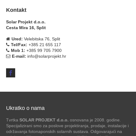
Kontakt
Solar Projekt d.o.o.
Cesta Mira 16, Split
Ured:
Velebitska 76, Split
Tel/Fax:
+385 21 655 117
Mob 1:
+385 99 705 7900
E-mail:
info@solarprojekt.hr
Ukratko o nama
Tvrtka
SOLAR PROJEKT d.o.o.
osnovana je 2008. godine.
Specijalizirani smo za poslove projektiranja, prodaje, instalacije i
održavanja fotonaponskih solarnih sustava. Odgovarajući na