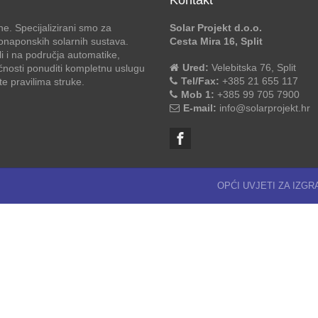
e. Specijalizirani smo za
Solar Projekt d.o.o.
otonaponskih solarnih sustava.
Cesta Mira 16, Split
li i na područja automatike,
Ured:
Velebitska 76, Split
ćnosti ponuditi kompletnu uslugu
Tel/Fax:
+385 21 655 117
 pravilima struke.
Mob 1:
+385 99 705 7900
E-mail:
info@solarprojekt.hr
OPĆI UVJETI ZA IZG