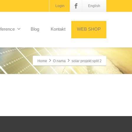
Login
English
ference
Blog
Kontakt
WEB SHOP
Home
O nama
solar projekt split 2