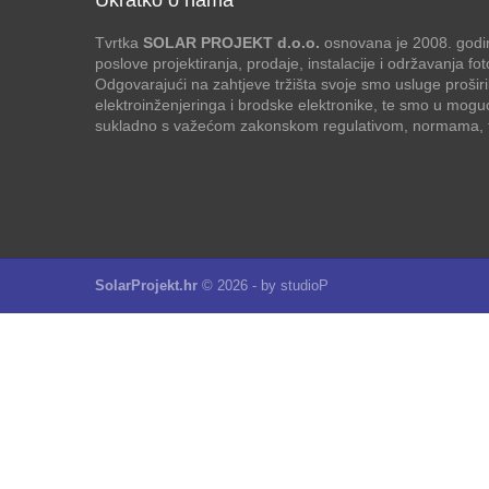
Tvrtka
SOLAR PROJEKT d.o.o.
osnovana je 2008. godin
poslove projektiranja, prodaje, instalacije i održavanja f
Odgovarajući na zahtjeve tržišta svoje smo usluge proširi
elektroinženjeringa i brodske elektronike, te smo u mogu
sukladno s važećom zakonskom regulativom, normama, te
SolarProjekt.hr
© 2026 - by
studioP