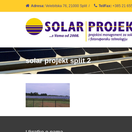
Adresa:
Velebitska 76, 21000 Split
/
Tel/Fax:
+385 21 65
solar projekt split 2
Ukratko o nama