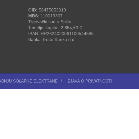
OIB:
56475053919
MBS:
110019367
Trgovački sud u Splitu
Temeljni kapital: 2.654,63 €
IBAN: HR2624020061100544585
Banka: Erste Banka d.d.
RADNJU SOLARNE ELEKTRANE
/
IZJAVA O PRIVATNOSTI