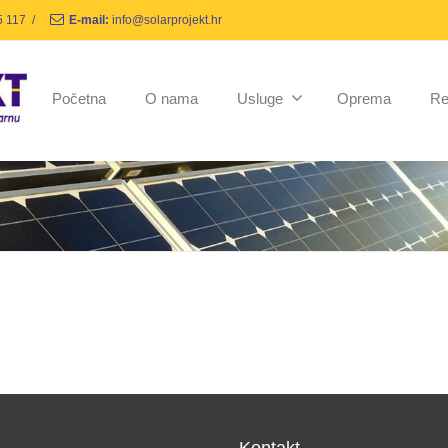
5 117
/
E-mail:
info@solarprojekt.hr
Početna
O nama
Usluge
Oprema
Re
Kontakt