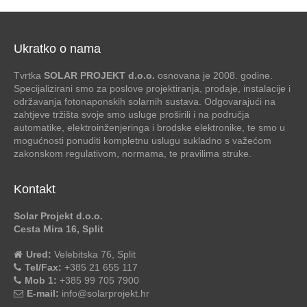
Ukratko o nama
Tvrtka
SOLAR PROJEKT d.o.o.
osnovana je 2008. godine.
Specijalizirani smo za poslove projektiranja, prodaje, instalacije i
održavanja fotonaponskih solarnih sustava. Odgovarajući na
zahtjeve tržišta svoje smo usluge proširili i na područja
automatike, elektroinženjeringa i brodske elektronike, te smo u
mogućnosti ponuditi kompletnu uslugu sukladno s važećom
zakonskom regulativom, normama, te pravilima struke.
Kontakt
Solar Projekt d.o.o.
Cesta Mira 16, Split
Ured:
Velebitska 76, Split
Tel/Fax:
+385 21 655 117
Mob 1:
+385 99 705 7900
E-mail:
info@solarprojekt.hr