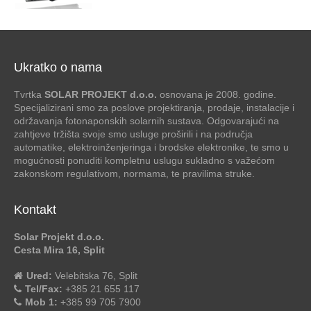
Ukratko o nama
Tvrtka
SOLAR PROJEKT d.o.o.
osnovana je 2008. godine.
Specijalizirani smo za poslove projektiranja, prodaje, instalacije i
održavanja fotonaponskih solarnih sustava. Odgovarajući na
zahtjeve tržišta svoje smo usluge proširili i na područja
automatike, elektroinženjeringa i brodske elektronike, te smo u
mogućnosti ponuditi kompletnu uslugu sukladno s važećom
zakonskom regulativom, normama, te pravilima struke.
Kontakt
Solar Projekt d.o.o.
Cesta Mira 16, Split
Ured:
Velebitska 76, Split
Tel/Fax:
+385 21 655 117
Mob 1:
+385 99 705 7900