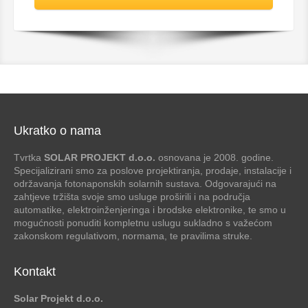
Ukratko o nama
Tvrtka
SOLAR PROJEKT d.o.o.
osnovana je 2008. godine.
Specijalizirani smo za poslove projektiranja, prodaje, instalacije i
održavanja fotonaponskih solarnih sustava. Odgovarajući na
zahtjeve tržišta svoje smo usluge proširili i na područja
automatike, elektroinženjeringa i brodske elektronike, te smo u
mogućnosti ponuditi kompletnu uslugu sukladno s važećom
zakonskom regulativom, normama, te pravilima struke.
Kontakt
Solar Projekt d.o.o.