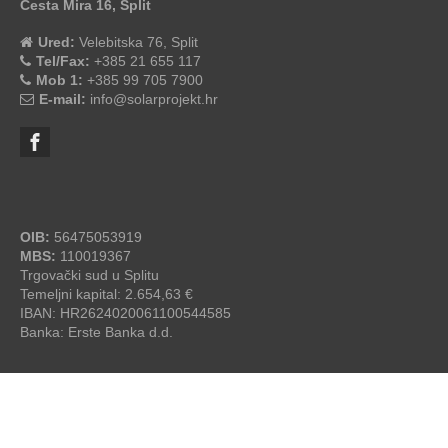
Cesta Mira 16, Split
Ured:
Velebitska 76, Split
Tel/Fax:
+385 21 655 117
Mob 1:
+385 99 705 7900
E-mail:
info@solarprojekt.hr
OIB:
56475053919
MBS:
110019367
Trgovački sud u Splitu
Temeljni kapital: 2.654,63 €
IBAN: HR2624020061100544585
Banka: Erste Banka d.d.
SolarProjekt.hr
© 2026 - by
studioP
OPĆI UVJETI ZA IZGRADNJU SOLARNE ELEKTRANE
/