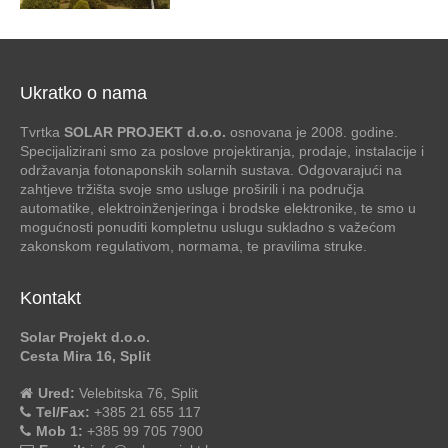
Ukratko o nama
Tvrtka
SOLAR PROJEKT d.o.o.
osnovana je 2008. godine.
Specijalizirani smo za poslove projektiranja, prodaje, instalacije i
održavanja fotonaponskih solarnih sustava. Odgovarajući na
zahtjeve tržišta svoje smo usluge proširili i na područja
automatike, elektroinženjeringa i brodske elektronike, te smo u
mogućnosti ponuditi kompletnu uslugu sukladno s važećom
zakonskom regulativom, normama, te pravilima struke.
Kontakt
Solar Projekt d.o.o.
Cesta Mira 16, Split
Ured:
Velebitska 76, Split
Tel/Fax:
+385 21 655 117
Mob 1:
+385 99 705 7900